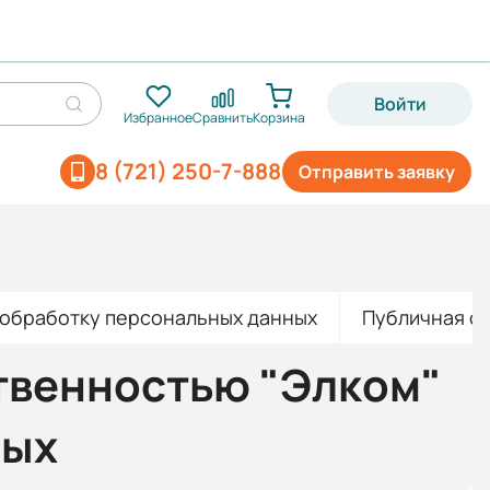
Войти
Избранное
Сравнить
Корзина
8 (721) 250-7-888
Отправить заявку
 обработку персональных данных
Публичная о
твенностью "Элком"
ных