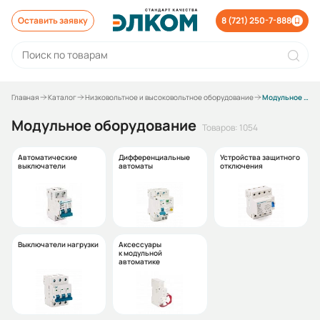
Оставить заявку
8 (721) 250-7-888
Главная
Каталог
Низковольтное и высоковольтное оборудование
Модульное оборудование
Модульное оборудование
Товаров: 1054
Автоматические
Дифференциальные
Устройства защитного
выключатели
автоматы
отключения
Выключатели нагрузки
Аксессуары
к модульной
автоматике