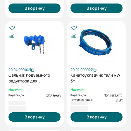
В корзину
В корзину
20.04.000102
20.02.000027
Сальник подъемного
Канатоукладчик тали RW
редуктора для
3т
подъемника ESQ RW 5t
Наличие:
Наличие:
Караганда:
Под заказ
Караганда:
Под заказ
Другие склады:
2 шт
9 125 ₸
9 574 ₸
В корзину
В корзину