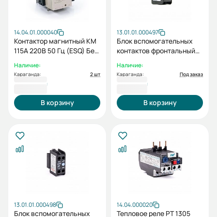
14.04.01.000040
13.01.01.000497
Контактор магнитный КМ
Блок вспомогательных
115А 220В 50 Гц (ESQ) Без
контактов фронтальный
доп. контактов
HGC TB 11NS (для HGC9-
Наличие:
Наличие:
100, UMC9-100, HGR)
Караганда:
2 шт
Караганда:
Под заказ
84 471 ₸
5 028 ₸
В корзину
В корзину
13.01.01.000498
14.04.000020
Блок вспомогательных
Тепловое реле РТ 1305