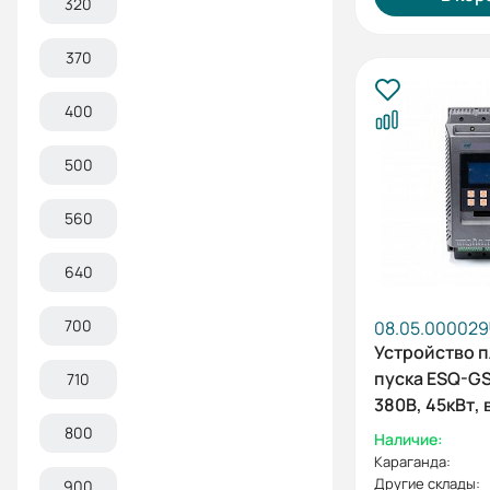
320
370
400
500
560
640
700
08.05.000029
Устройство 
пуска ESQ-GS
710
380В, 45кВт,
шунтирующи
800
Наличие:
контактор)
Караганда:
Другие склады:
900