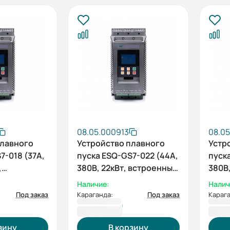
08.05.000913
08.0
плавного
Устройство плавного
Устр
7-018 (37А,
пуска ESQ-GS7-022 (44А,
пуск
,
380В, 22кВт, встроенный
380В
шунтирующий
шунт
Наличие:
Налич
й
контактор)
конт
Под заказ
Караганда:
Под заказ
Карага
201 446 ₸
219 
зину
В корзину