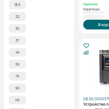
встроенный
Наличие:
18,5
шунтирующи
Караганда:
контактор)
742 790 ₸
22
В кор
30
37
45
55
75
90
08.05.000037
110
Устройство 