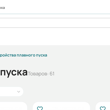
жка
тройства плавного пуска
 пуска
Товаров: 61