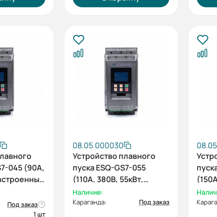
08.05.000030
08.0
плавного
Устройство плавного
Устр
7-045 (90А,
пуска ESQ-GS7-055
пуск
 встроенный
(110А, 380В, 55кВт,
(150А
й
встроенный
встр
Наличие:
Налич
шунтирующий
шунт
Караганда:
Под заказ
Карага
Под заказ
контактор)
конт
1 шт