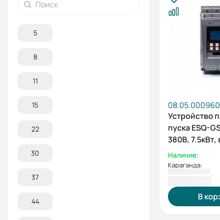
5
8
11
08.05.000960
15
Устройство 
пуска ESQ-GS
22
380В, 7.5кВт
шунтирующи
30
Наличие:
контактор)
Караганда:
180 229 ₸
37
В кор
44