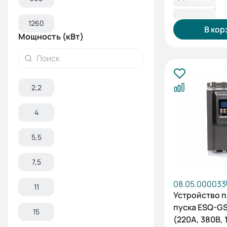
284 511 ₸
1260
В кор
Мощность (кВт)
2,2
4
5,5
7,5
08.05.000033
11
Устройство 
пуска ESQ-GS
15
(220А, 380В, 