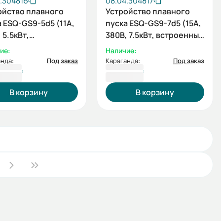
.304816
08.04.304817
ойство плавного
Устройство плавного
 ESQ-GS9-5d5 (11А,
пуска ESQ-GS9-7d5 (15А,
 5.5кВт,
380В, 7.5кВт, встроенный
оенный
шунтирующий
ие:
Наличие:
ирующий
контактор)
нда:
Под заказ
Караганда:
Под заказ
актор)
966 ₸
171 218 ₸
В корзину
В корзину