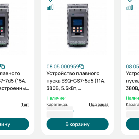
08.05.000959
08.0
плавного
Устройство плавного
Устр
7-7d5 (15А,
пуска ESQ-GS7-5d5 (11А,
пуска
, встроенный
380В, 5.5кВт,
380В,
й
встроенный
шунт
Наличие:
Налич
шунтирующий
конт
1 шт
Караганда:
Под заказ
Карага
контактор)
178 904 ₸
185 
зину
В корзину