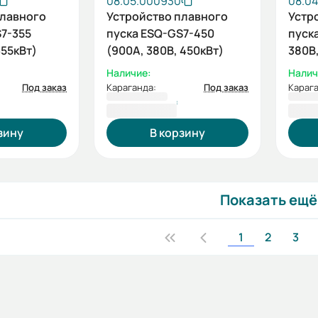
08.05.000930
08.04
плавного
Устройство плавного
Устр
7-355
пуска ESQ-GS7-450
пуска
355кВт)
(900А, 380В, 450кВт)
380В,
встр
Наличие:
Налич
шунт
Под заказ
Караганда:
Под заказ
Карага
конт
1 918 546 ₸
169 
зину
В корзину
Показать ещё
1
2
3