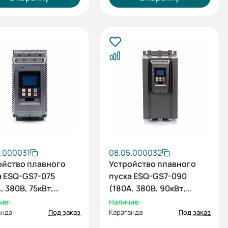
5.000031
08.05.000032
ойство плавного
Устройство плавного
а ESQ-GS7-075
пуска ESQ-GS7-090
, 380В, 75кВт,
(180А, 380В, 90кВт,
оенный
встроенный
ие:
Наличие:
ирующий
шунтирующий
нда:
Под заказ
Караганда:
Под заказ
актор)
контактор)