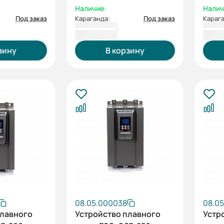
встроенный
встр
Наличие:
Налич
й
шунтирующий
шунт
Под заказ
Караганда:
Под заказ
Карага
контактор)
конт
807 377 ₸
839 
зину
В корзину
08.05.000038
08.0
плавного
Устройство плавного
Устр