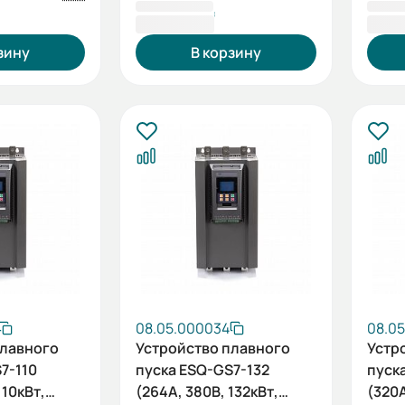
326 910 ₸
369 
зину
В корзину
08.05.000034
08.0
плавного
Устройство плавного
Устр
7-110
пуска ESQ-GS7-132
пуск
110кВт,
(264А, 380В, 132кВт,
(320А