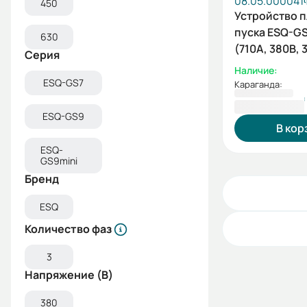
08.05.000041
450
Устройство 
пуска ESQ-GS
630
(710А, 380В, 
Серия
Наличие:
ESQ-GS7
Караганда:
1 438 896 ₸
ESQ-GS9
В кор
ESQ-
GS9mini
Бренд
ESQ
Количество фаз
3
Напряжение (В)
380