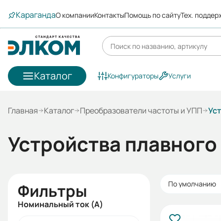
Караганда
О компании
Контакты
Помощь по сайту
Тех. поддер
Каталог
Конфигураторы
Услуги
Главная
Каталог
Преобразователи частоты и УПП
Ус
Устройства плавного
По умолчанию
Фильтры
Номинальный ток (А)