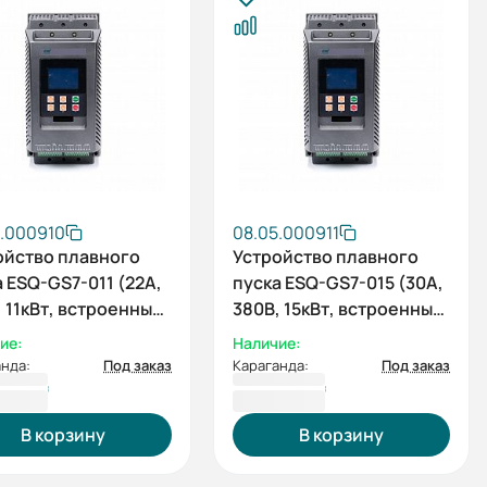
5.000910
08.05.000911
ойство плавного
Устройство плавного
 ESQ-GS7-011 (22А,
пуска ESQ-GS7-015 (30А,
 11кВт, встроенный
380В, 15кВт, встроенный
ирующий
шунтирующий
ие:
Наличие:
актор)
контактор)
нда:
Под заказ
Караганда:
Под заказ
552 ₸
189 073 ₸
В корзину
В корзину