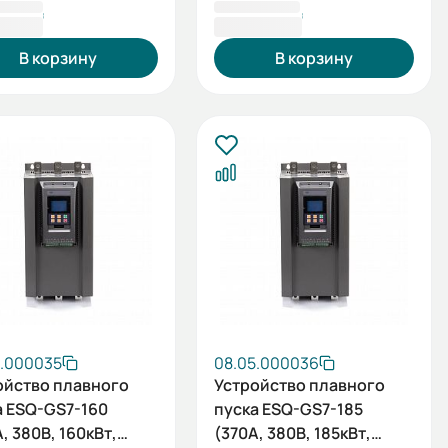
316 ₸
710 500 ₸
В корзину
В корзину
5.000035
08.05.000036
ойство плавного
Устройство плавного
а ESQ-GS7-160
пуска ESQ-GS7-185
, 380В, 160кВт,
(370А, 380В, 185кВт,