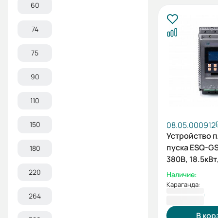
60
74
75
90
110
150
08.05.000912
Устройство 
пуска ESQ-GS
180
380В, 18.5кВт
встроенный
220
Наличие:
шунтирующи
Караганда:
контактор)
197 911 ₸
264
В кор