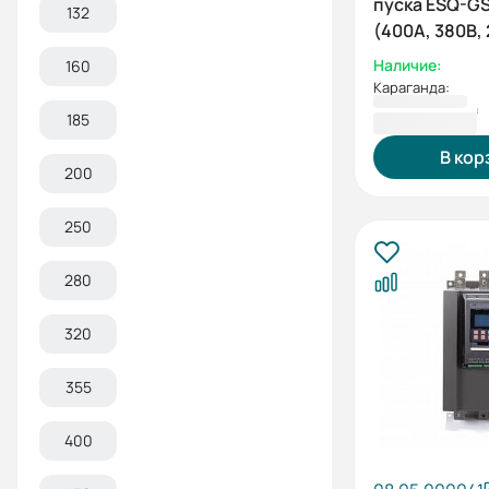
пуска ESQ-G
132
(400А, 380В, 
встроенный
Наличие:
160
шунтирующи
Караганда:
контактор)
1 001 157 ₸
185
В кор
200
250
280
320
355
400