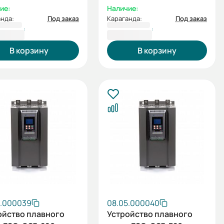
оенный
встроенный
ие:
Наличие:
ирующий
шунтирующий
нда:
Под заказ
Караганда:
Под заказ
актор)
контактор)
680 ₸
953 555 ₸
В корзину
В корзину
5.000039
08.05.000040
ойство плавного
Устройство плавного