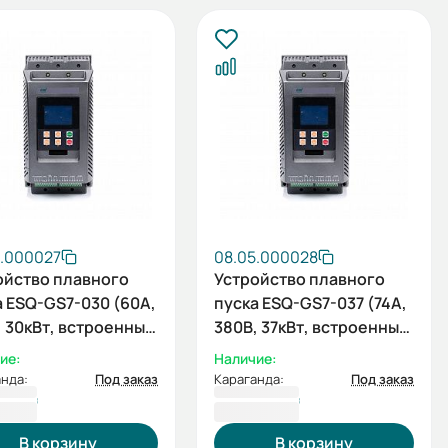
5.000027
08.05.000028
ойство плавного
Устройство плавного
а ESQ-GS7-030 (60А,
пуска ESQ-GS7-037 (74А,
, 30кВт, встроенный
380В, 37кВт, встроенный
ирующий
шунтирующий
ие:
Наличие:
актор)
контактор)
нда:
Под заказ
Караганда:
Под заказ
114 ₸
226 197 ₸
В корзину
В корзину